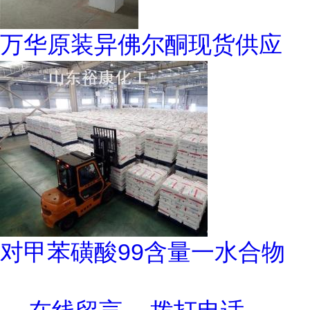
万华原装异佛尔酮现货供应
对甲苯磺酸99含量一水合物