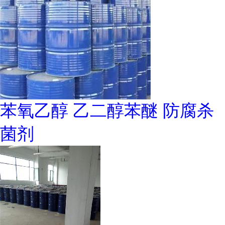
苯氧乙醇 乙二醇苯醚 防腐杀
菌剂