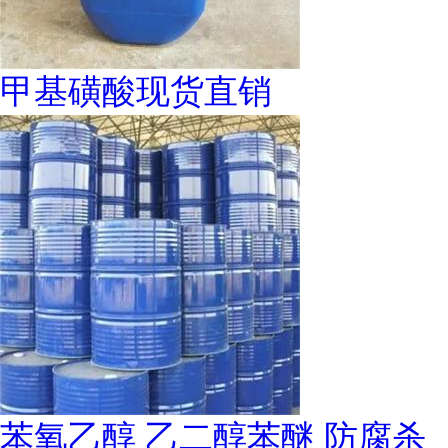
甲基磺酸现货直销
苯氧乙醇 乙二醇苯醚 防腐杀