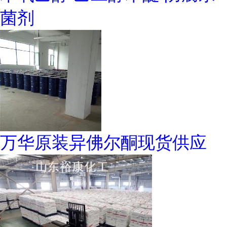
菌剂
万华原装异佛尔酮现货供应