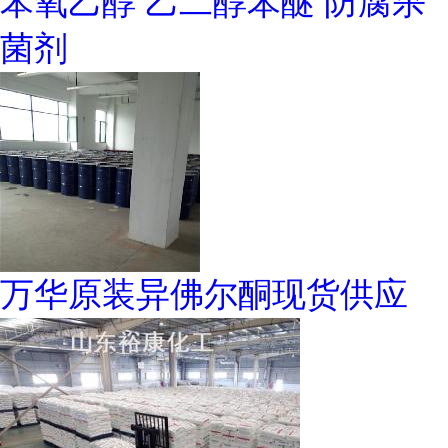
苯氧乙醇 乙二醇苯醚 防腐杀
菌剂
万华原装异佛尔酮现货供应