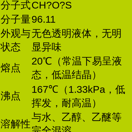
分子式
CH?O?S
分子量
96.11
外观与
无色透明液体，无明
状态
显异味
20℃（常温下易呈液
熔点
态，低温结晶）
167℃（1.33kPa，低
沸点
挥发，耐高温）
与水、乙醇、乙醚等
溶解性
完全混溶