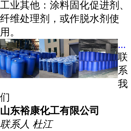
工业其他：涂料固化促进剂、
纤维处理剂，或作脱水剂使
用。
...
联
系
我
们
山东裕康化工有限公司
联系人
杜江