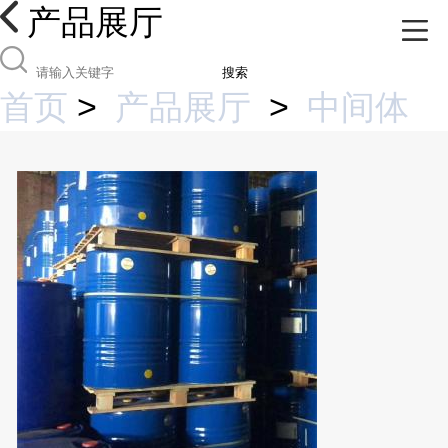
产品展厅
搜索
首页
>
产品展厅
>
中间体