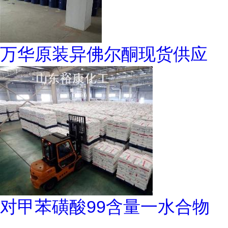
万华原装异佛尔酮现货供应
对甲苯磺酸99含量一水合物