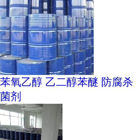
苯氧乙醇 乙二醇苯醚 防腐杀
菌剂