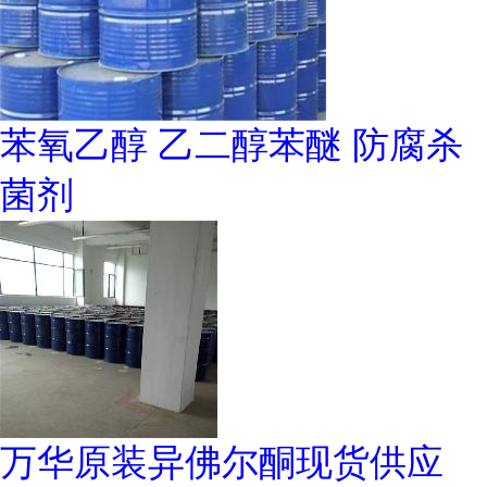
苯氧乙醇 乙二醇苯醚 防腐杀
菌剂
万华原装异佛尔酮现货供应