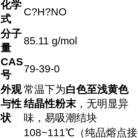
化学
C?H?NO
式
分子
85.11 g/mol
量
CAS
79-39-0
号
外观
常温下为
白色至浅黄色
与性
结晶性粉末
，无明显异
状
味，易吸潮结块
108~111℃（纯品熔点接