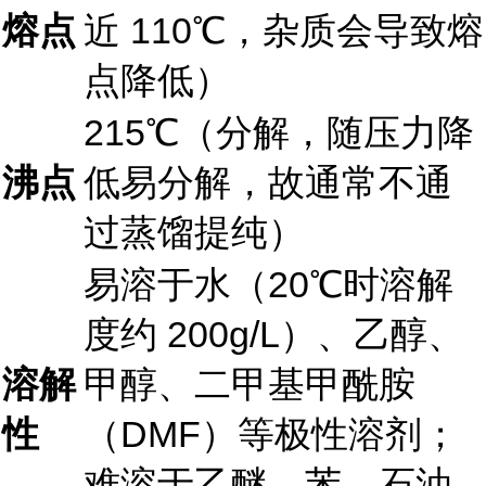
熔点
近 110℃，杂质会导致熔
点降低）
215℃（分解，随压力降
沸点
低易分解，故通常不通
过蒸馏提纯）
易溶于水（20℃时溶解
度约 200g/L）、乙醇、
溶解
甲醇、二甲基甲酰胺
性
（DMF）等极性溶剂；
难溶于乙醚、苯、石油