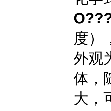
O??
度），
外观
体，
大，