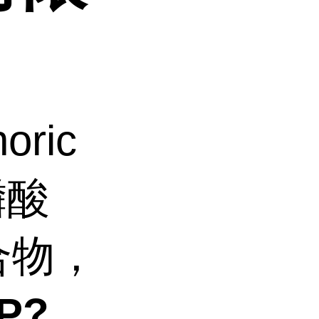
：
ric
磷酸
合物，
P?