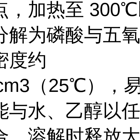
点，加热至 300
分解为磷酸与五
密度约
g/cm3（25℃），
能与水、乙醇以
合，溶解时释放