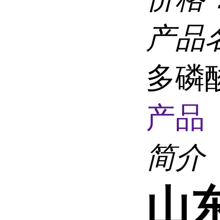
产品
多磷
产品 
简介
山