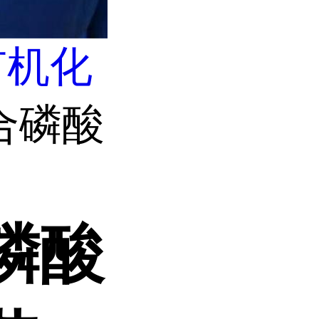
有机化
合磷酸
磷酸