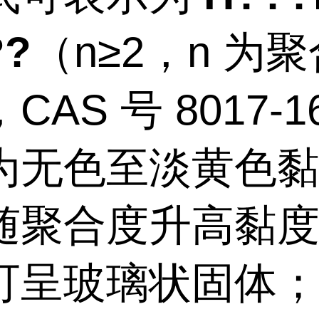
??
（n≥2，n 为
CAS 号 8017-1
为无色至淡黄色
随聚合度升高黏
可呈玻璃状固体