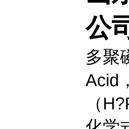
公
多聚磷酸
Aci
（H
化学