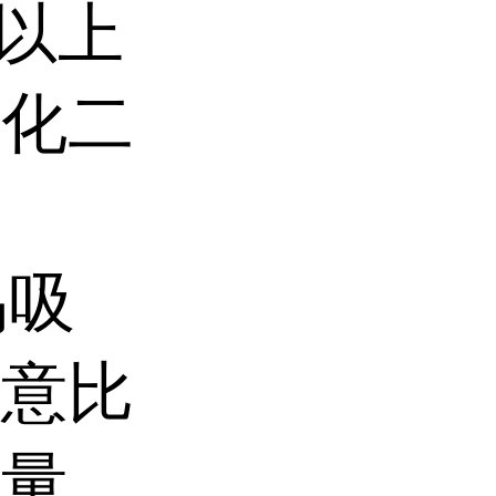
℃以上
氧化二
易吸
任意比
大量