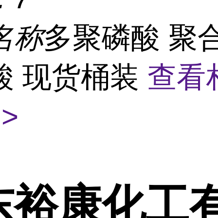
名称
多聚磷酸 聚
酸 现货桶装
查看
>
东裕康化工