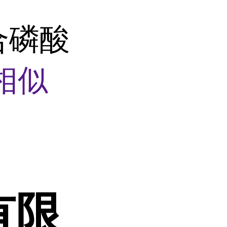
合磷酸
相似
有限