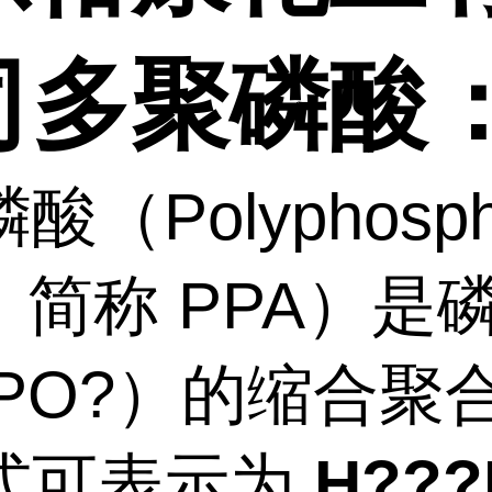
司多聚磷酸
（Polyphospho
d，简称 PPA）是
?PO?）的缩合聚
式可表示为
H???