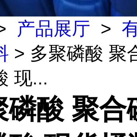
>
产品展厅
>
料
> 多聚磷酸 聚
 现...
聚磷酸 聚合