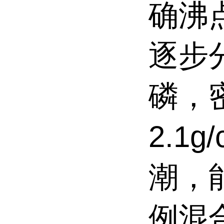
确沸
逐步
磷，
2.1
潮，
例混