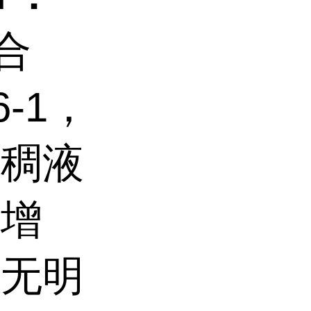
聚合
6-1，
黏稠液
度增
；无明