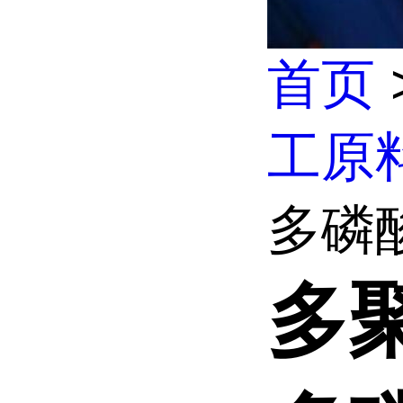
首页
工原
多磷酸
多