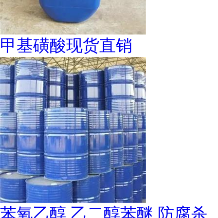
甲基磺酸现货直销
苯氧乙醇 乙二醇苯醚 防腐杀