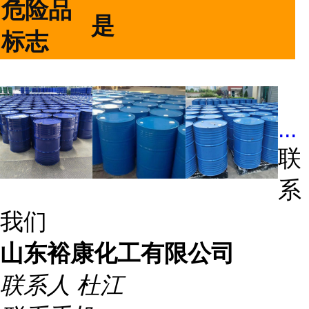
危险品
是
标志
...
联
系
我们
山东裕康化工有限公司
联系人
杜江