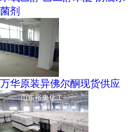
菌剂
万华原装异佛尔酮现货供应