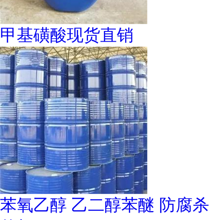
甲基磺酸现货直销
苯氧乙醇 乙二醇苯醚 防腐杀