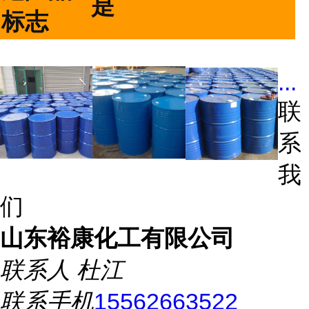
是
标志
...
联
系
我
们
山东裕康化工有限公司
联系人
杜江
联系手机
15562663522