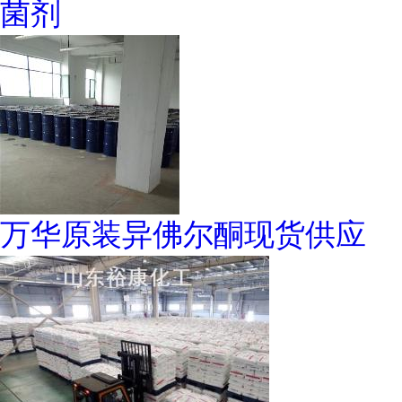
菌剂
万华原装异佛尔酮现货供应