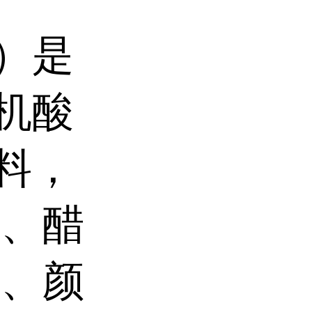
）是
机酸
料，
烯、醋
料、颜