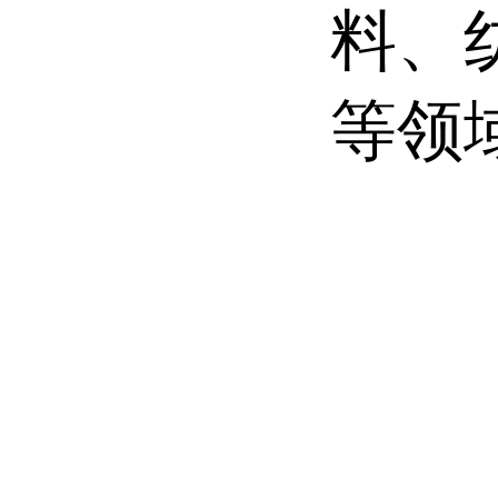
料、
等领