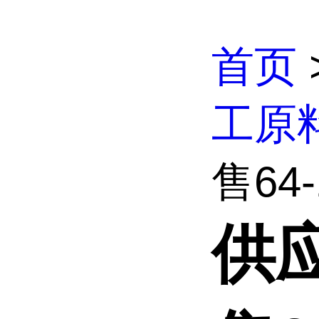
首页
工原
售64-
供