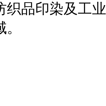
纺织品印染及工
域。