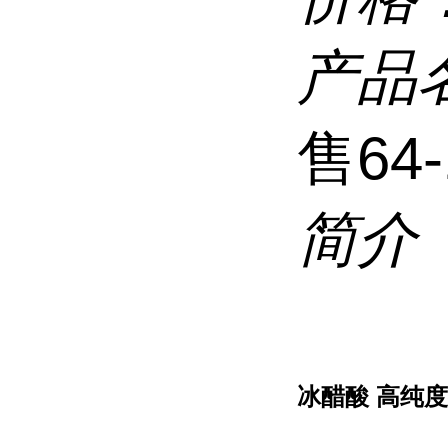
产品
售64-
简介
冰醋酸 高纯