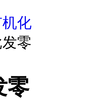
有机化
批发零
发零