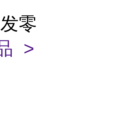
批发零
品 >