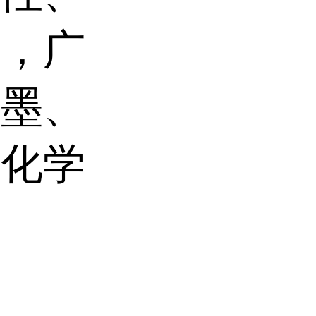
性，广
油墨、
业化学