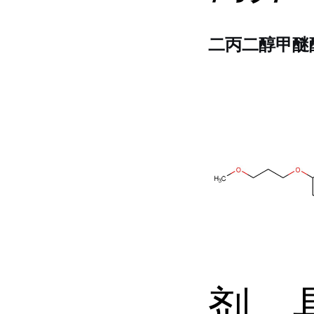
二丙二醇甲醚
剂，