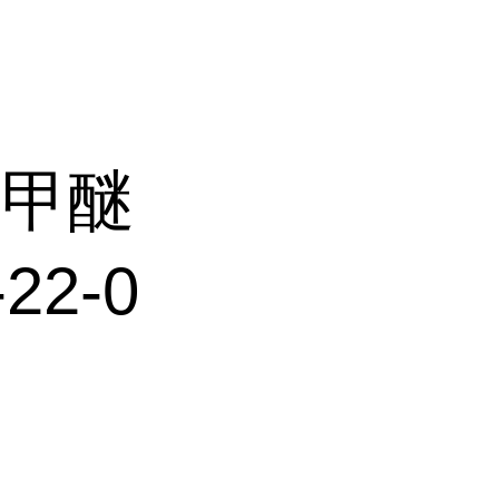
醇甲醚
2-0