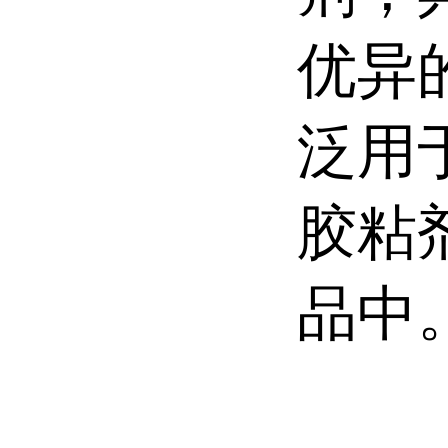
优异
泛用
胶粘
品中