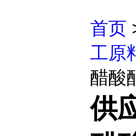
首页
工原
醋酸酯
供