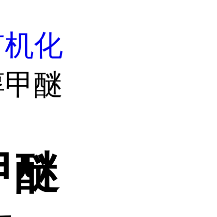
有机化
醇甲醚
甲醚