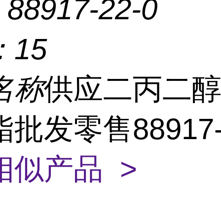
：
88917-22-0
：
15
名称
供应二丙二
批发零售88917-2
相似产品 >