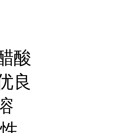
醋酸
优良
溶
毒性、