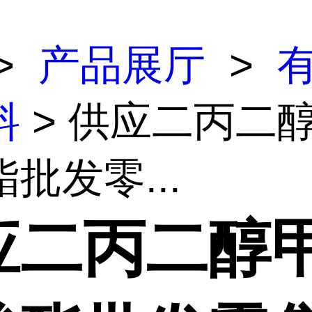
>
产品展厅
>
料
> 供应二丙二
批发零...
应二丙二醇