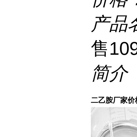
产品
售109
简介
二乙胺厂家价