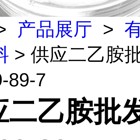
>
产品展厅
>
料
> 供应二乙胺
-89-7
应二乙胺批