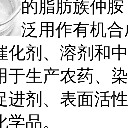
的脂肪族仲胺
泛用作有机合
催化剂、溶剂和
用于生产农药、
促进剂、表面活
化学品。