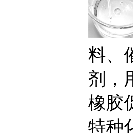
料、
剂，
橡胶
特种