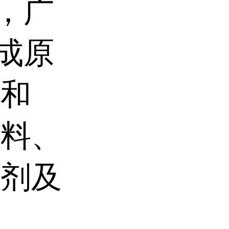
，广
成原
中和
染料、
性剂及