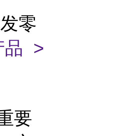
批发零
品 >
重要