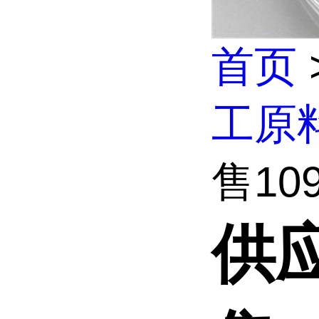
首页
工原
售109
供