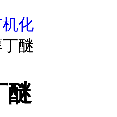
有机化
醇丁醚
丁醚