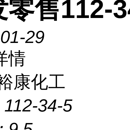
零售112-3
-01-29
详情
裕康化工
：
112-34-5
：
9.5