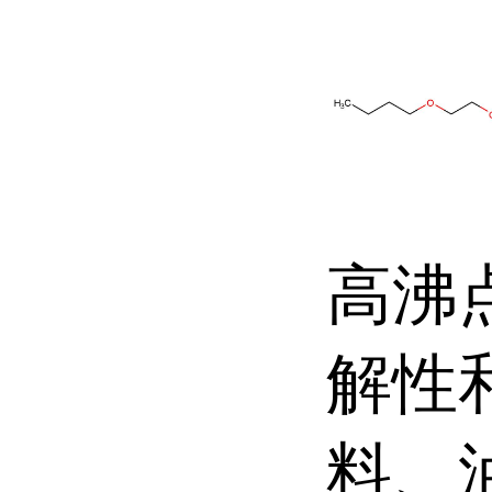
高沸
解性
料、