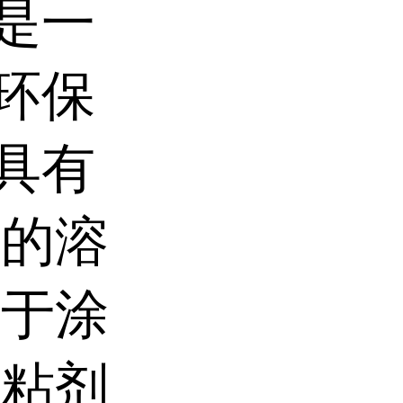
是一
环保
具有
异的溶
用于涂
胶粘剂