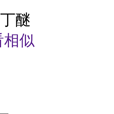
醇丁醚
看相似