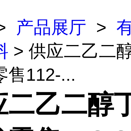
>
产品展厅
>
料
> 供应二乙二
112-...
应二乙二醇