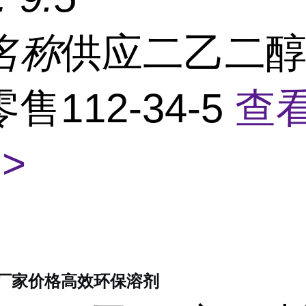
名称
供应二乙二
售112-34-5
查
>
厂家价格高效环保溶剂