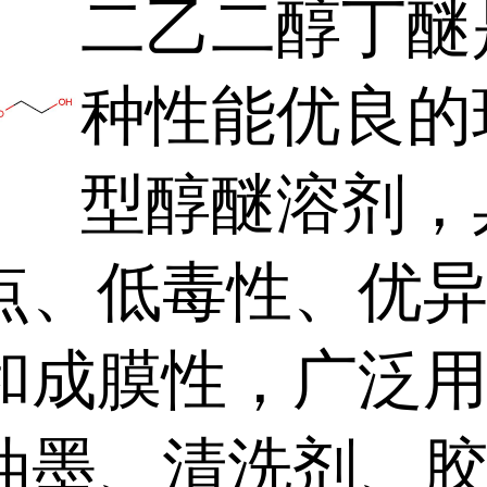
二乙二醇丁醚
种性能优良的
型醇醚溶剂，
点、低毒性、优
和成膜性，广泛
油墨、清洗剂、