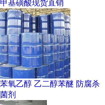
甲基磺酸现货直销
苯氧乙醇 乙二醇苯醚 防腐杀
菌剂