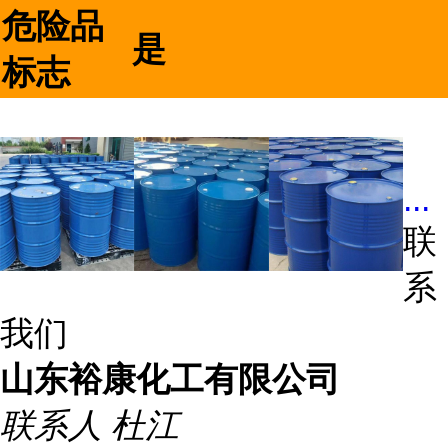
危险品
是
标志
...
联
系
我们
山东裕康化工有限公司
联系人
杜江