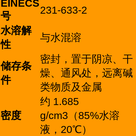
EINECS
231-633-2
号
水溶解
与水混溶
性
密封，置于阴凉、干
储存条
燥、通风处，远离碱
件
类物质及金属
约 1.685
密度
g/cm3（85%水溶
液，20℃）