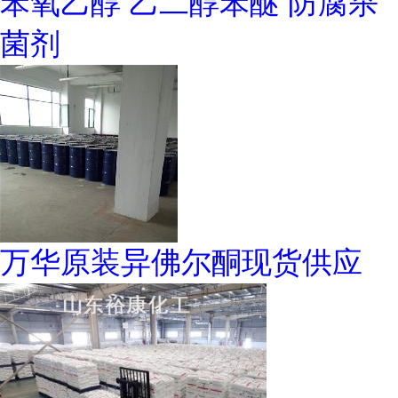
苯氧乙醇 乙二醇苯醚 防腐杀
菌剂
万华原装异佛尔酮现货供应