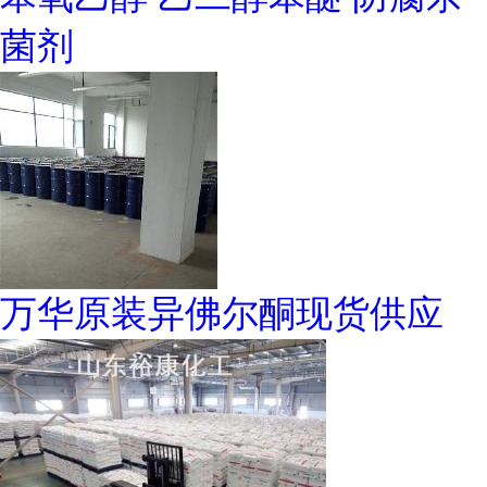
菌剂
万华原装异佛尔酮现货供应