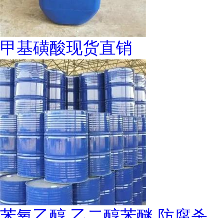
甲基磺酸现货直销
苯氧乙醇 乙二醇苯醚 防腐杀