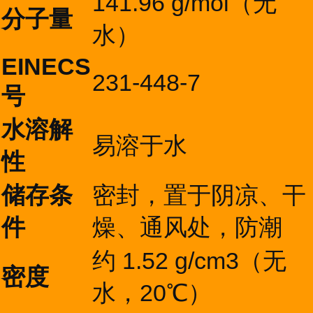
141.96 g/mol（无
分子量
水）
EINECS
231-448-7
号
水溶解
易溶于水
性
储存条
密封，置于阴凉、干
件
燥、通风处，防潮
约 1.52 g/cm3（无
密度
水，20℃）