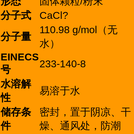
形态
固体颗粒/粉末
分子式
CaCl?
110.98 g/mol（无
分子量
水）
EINECS
233-140-8
号
水溶解
易溶于水
性
储存条
密封，置于阴凉、干
件
燥、通风处，防潮