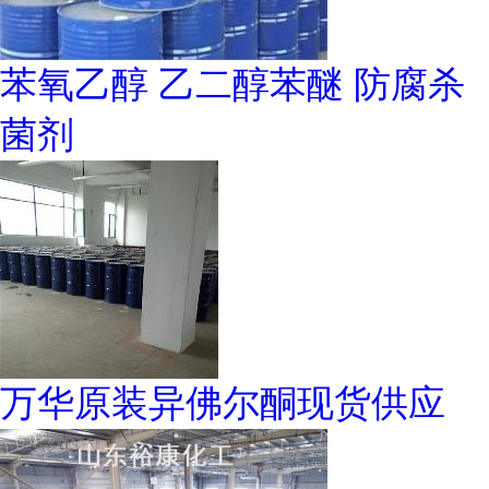
苯氧乙醇 乙二醇苯醚 防腐杀
菌剂
万华原装异佛尔酮现货供应