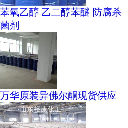
苯氧乙醇 乙二醇苯醚 防腐杀
菌剂
万华原装异佛尔酮现货供应