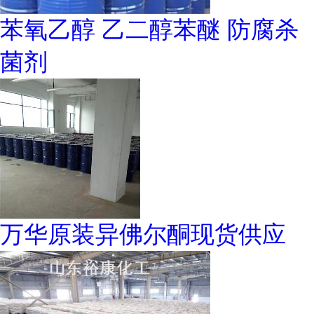
苯氧乙醇 乙二醇苯醚 防腐杀
菌剂
万华原装异佛尔酮现货供应