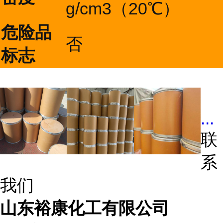
g/cm3（20℃）
危险品
否
标志
...
联
系
我们
山东裕康化工有限公司