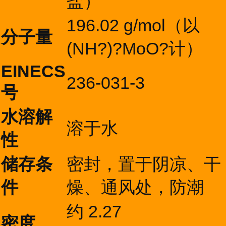
盐）
196.02 g/mol（以
分子量
(NH?)?MoO?计）
EINECS
236-031-3
号
水溶解
溶于水
性
储存条
密封，置于阴凉、干
件
燥、通风处，防潮
约 2.27
密度