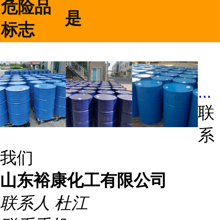
危险品
是
标志
...
联
系
我们
山东裕康化工有限公司
联系人
杜江