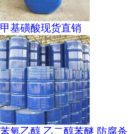
甲基磺酸现货直销
苯氧乙醇 乙二醇苯醚 防腐杀