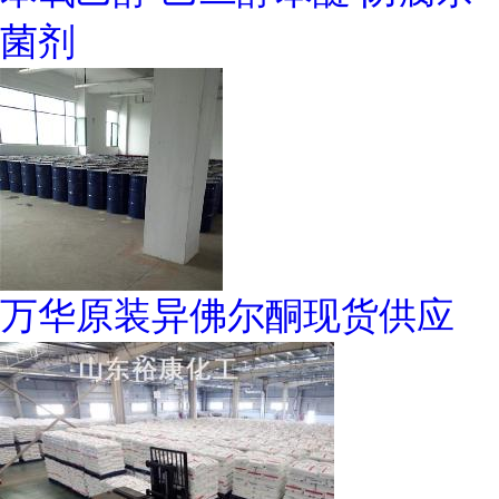
菌剂
万华原装异佛尔酮现货供应