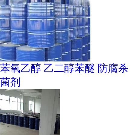
苯氧乙醇 乙二醇苯醚 防腐杀
菌剂