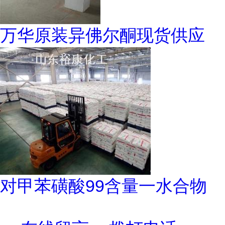
万华原装异佛尔酮现货供应
对甲苯磺酸99含量一水合物