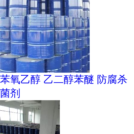
苯氧乙醇 乙二醇苯醚 防腐杀
菌剂