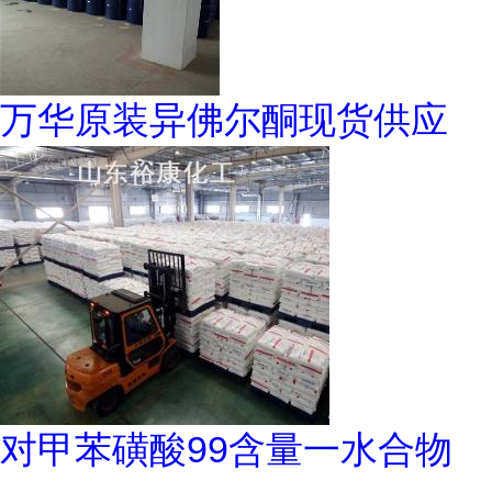
万华原装异佛尔酮现货供应
对甲苯磺酸99含量一水合物