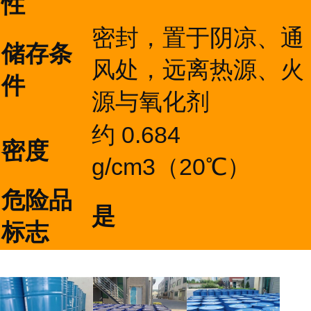
性
密封，置于阴凉、通
储存条
风处，远离热源、火
件
源与氧化剂
约 0.684
密度
g/cm3（20℃）
危险品
是
标志