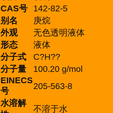
CAS号
142-82-5
别名
庚烷
外观
无色透明液体
形态
液体
分子式
C?H??
分子量
100.20 g/mol
EINECS
205-563-8
号
水溶解
不溶于水