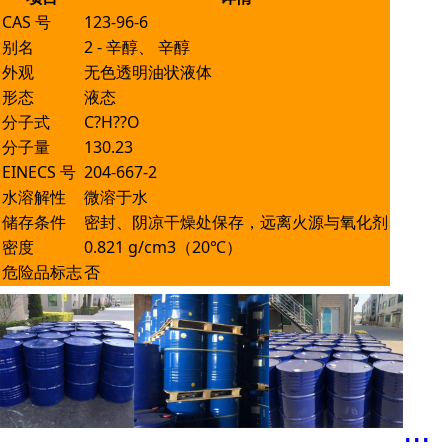
CAS 号
123-96-6
别名
2 - 辛醇、 辛醇
外观
无色透明油状液体
形态
液态
分子式
C?H??O
分子量
130.23
EINECS 号
204-667-2
水溶解性
微溶于水
储存条件
密封、阴凉干燥处保存，远离火源与氧化剂
密度
0.821 g/cm3（20℃）
危险品标志
否
...