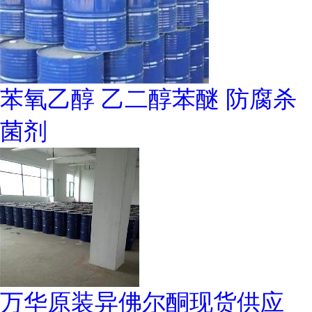
苯氧乙醇 乙二醇苯醚 防腐杀
菌剂
万华原装异佛尔酮现货供应