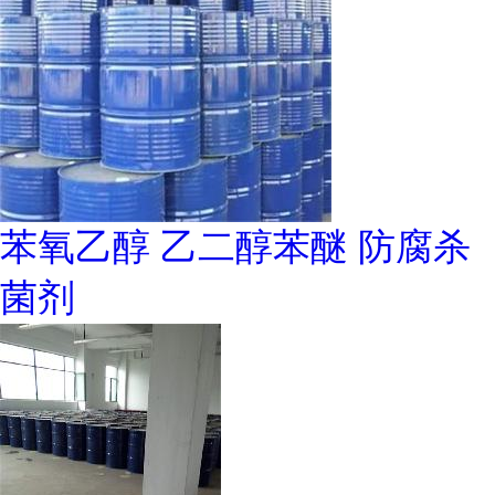
苯氧乙醇 乙二醇苯醚 防腐杀
菌剂