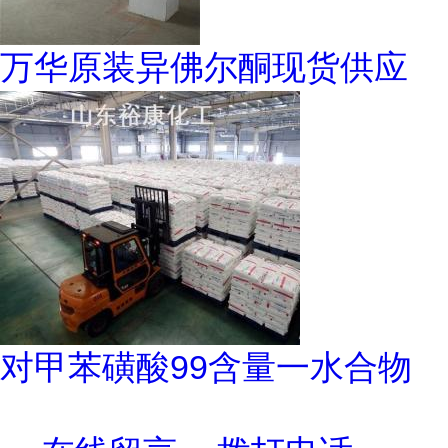
万华原装异佛尔酮现货供应
对甲苯磺酸99含量一水合物