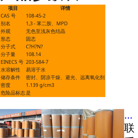
项目
详情
CAS 号
108-45-2
别名
1,3 - 苯二胺、MPD
外观
无色至浅灰色结晶
形态
固态
分子式
C?H?N?
分子量
108.14
EINECS 号
203-584-7
水溶解性
易溶于水
储存条件
密封、阴凉干燥、避光、远离氧化剂
密度
1.139 g/cm3
危险品标志
是
...
联