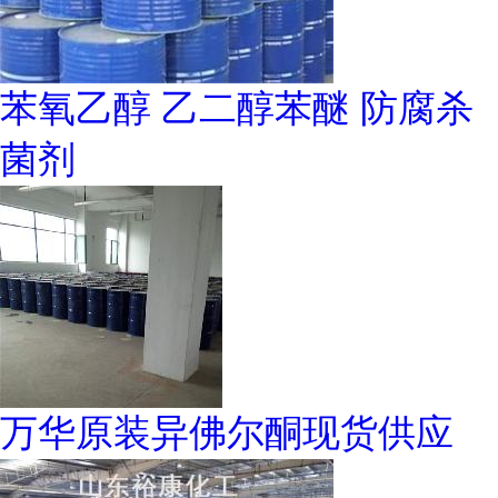
苯氧乙醇 乙二醇苯醚 防腐杀
菌剂
万华原装异佛尔酮现货供应