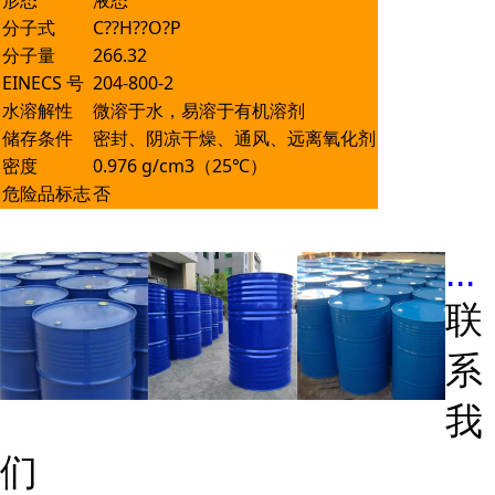
形态
液态
分子式
C??H??O?P
分子量
266.32
EINECS 号
204-800-2
水溶解性
微溶于水，易溶于有机溶剂
储存条件
密封、阴凉干燥、通风、远离氧化剂
密度
0.976 g/cm3（25℃）
危险品标志
否
...
联
系
我
们