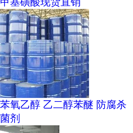
甲基磺酸现货直销
苯氧乙醇 乙二醇苯醚 防腐杀
菌剂