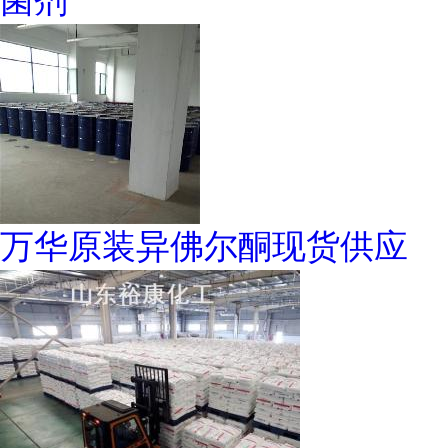
菌剂
万华原装异佛尔酮现货供应