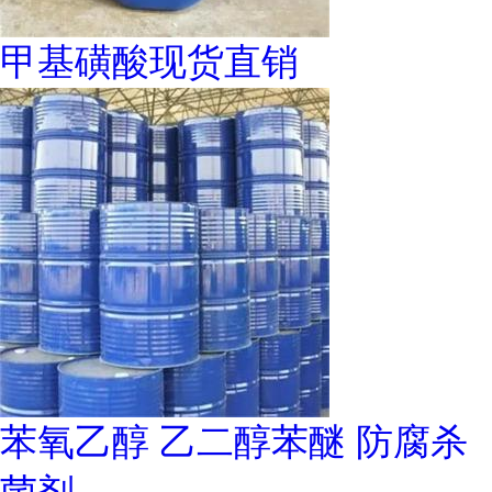
甲基磺酸现货直销
苯氧乙醇 乙二醇苯醚 防腐杀