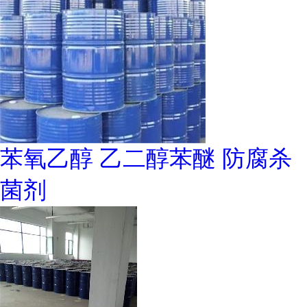
苯氧乙醇 乙二醇苯醚 防腐杀
菌剂