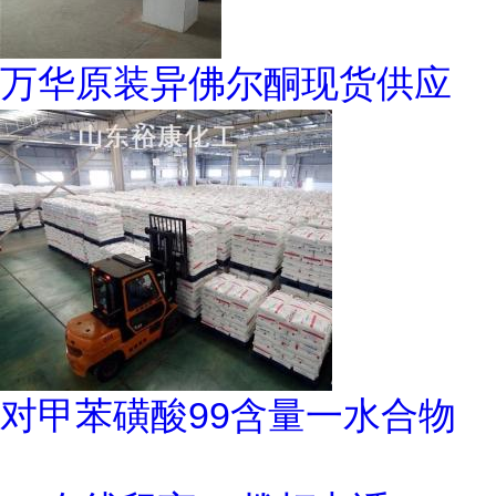
万华原装异佛尔酮现货供应
对甲苯磺酸99含量一水合物