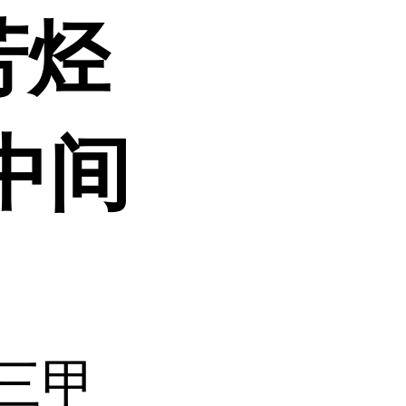
芳烃
中间
三甲