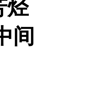
芳烃
中间