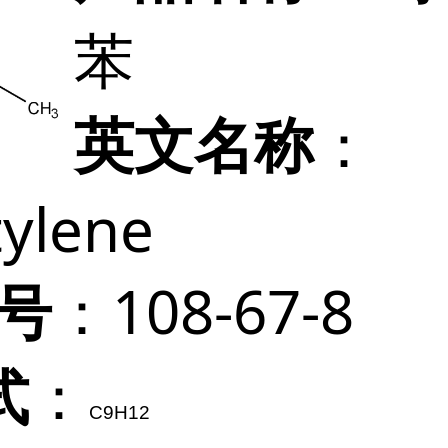
苯
：
英文名称
tylene
：108-67-8
 号
：
式
C
9
H
12