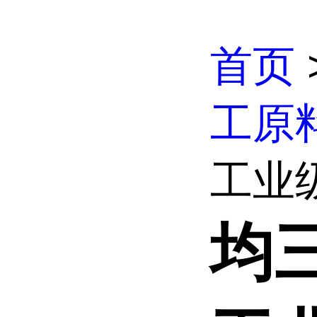
首页
工原
工业级
均三