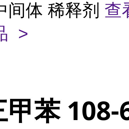
中间体 稀释剂
查
 >
甲苯 108-6