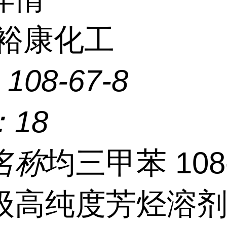
裕康化工
：
108-67-8
：
18
名称
均三甲苯 108-
级高纯度芳烃溶剂