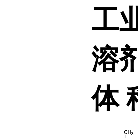
工
溶
体