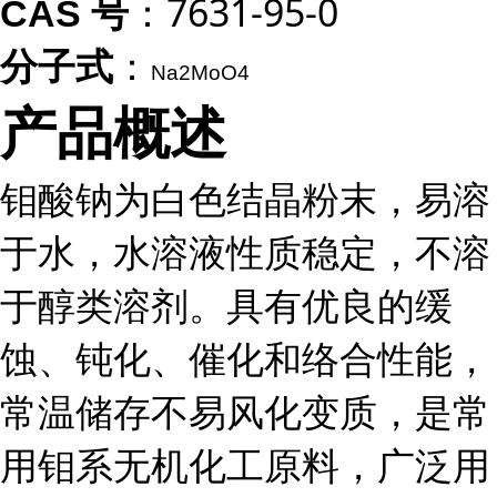
：7631-95-0
CAS 号
：
分子式
N
a
2
Mo
O
4
产品概述
钼酸钠为白色结晶粉末，易溶
于水，水溶液性质稳定，不溶
于醇类溶剂。具有优良的缓
蚀、钝化、催化和络合性能，
常温储存不易风化变质，是常
用钼系无机化工原料，广泛用