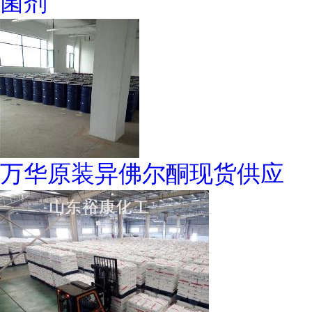
菌剂
万华原装异佛尔酮现货供应