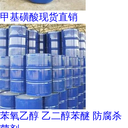
甲基磺酸现货直销
苯氧乙醇 乙二醇苯醚 防腐杀