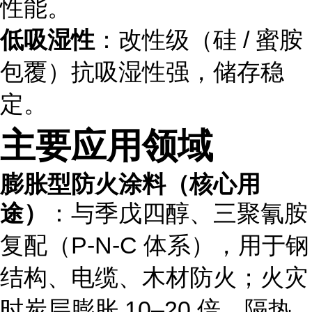
性能。
低吸湿性
：改性级（硅 / 蜜胺
包覆）抗吸湿性强，储存稳
定。
主要应用领域
膨胀型防火涂料（核心用
途）
：与季戊四醇、三聚氰胺
复配（P-N-C 体系），用于钢
结构、电缆、木材防火；火灾
时炭层膨胀 10–20 倍，隔热