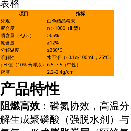
表格
项目
指标
外观
白色结晶粉末
聚合度
n＞1000（Ⅱ 型）
磷含量（P₂O₅）
≥65%
氮含量
≥12%
分解温度
≥280℃
溶解性
水不溶（≤0.1g/100mL，25℃）
pH 值（10% 悬浮液）
6.5–7.5（中性）
密度
2.2–2.4g/cm³
产品特性
阻燃高效
：磷氮协效，高温分
解生成聚磷酸（强脱水剂）与