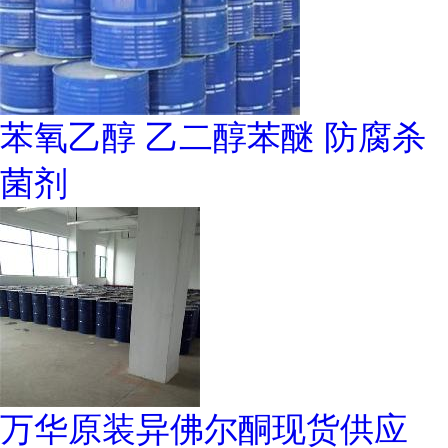
苯氧乙醇 乙二醇苯醚 防腐杀
菌剂
万华原装异佛尔酮现货供应