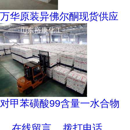
万华原装异佛尔酮现货供应
对甲苯磺酸99含量一水合物
在线留言
拨打电话