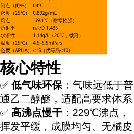
闪点（闭杯）
64℃
密度（25℃）
0.892g/mL
熔点
-69.1℃（耐寒性强）
折射率
n₂₀/D 1.435
水溶性
1.14g/L（20℃，微溶）
黏度（25℃）
4.5–5.5mPa·s
色度（APHA）
≤15（优等品≤10）
核心特性
✅
低气味环保
：气味远低于普
通乙二醇醚，适配高要求体系
✅
高沸点慢干
：229℃沸点，
挥发平缓，成膜均匀、无橘皮