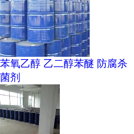
苯氧乙醇 乙二醇苯醚 防腐杀
菌剂