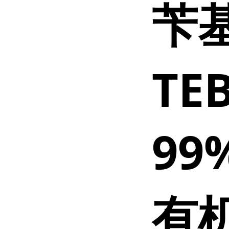
苄
TEB
99
有