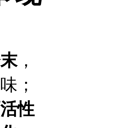
，
粉末
异味；
面活性