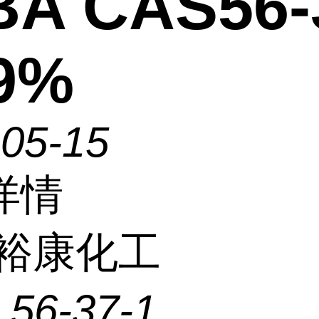
BA CAS56-
99%
-05-15
详情
裕康化工
：
56-37-1