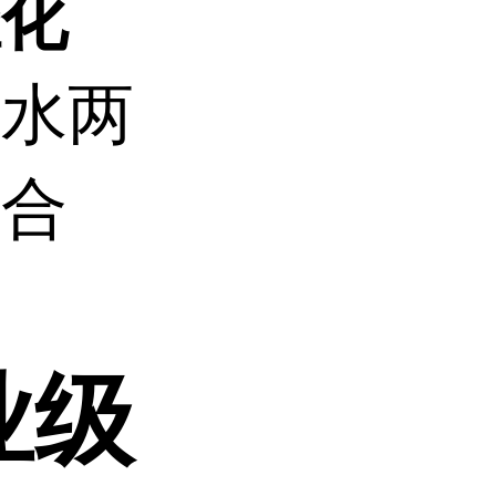
催化
油水两
机合
业级