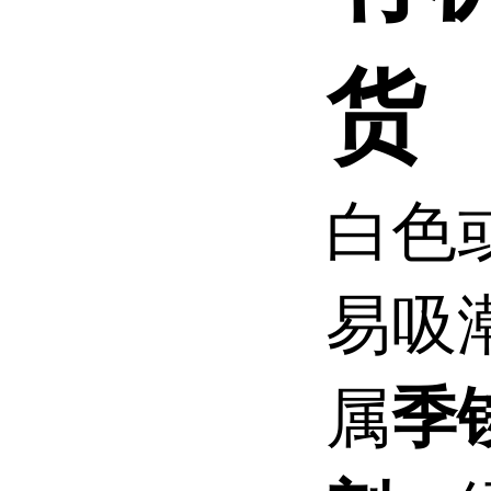
货
白色
易吸
属
季