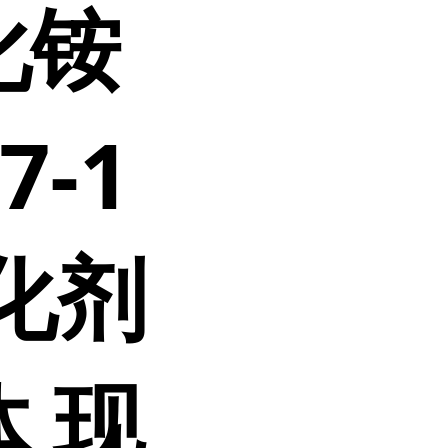
化铵
7-1
化剂
 现