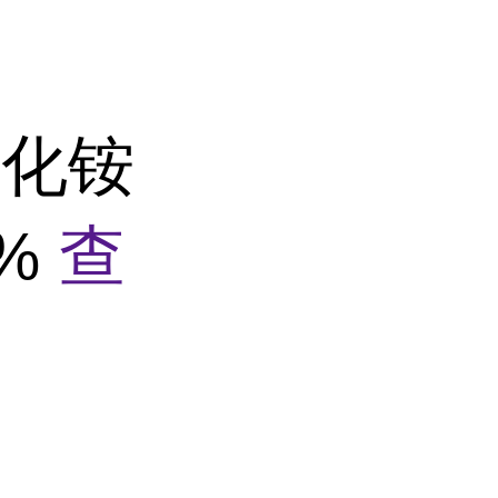
氯化铵
9%
查