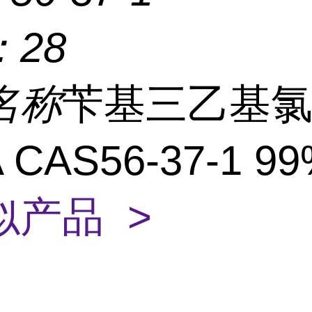
：
28
名称
苄基三乙基
 CAS56-37-1 9
似产品 >