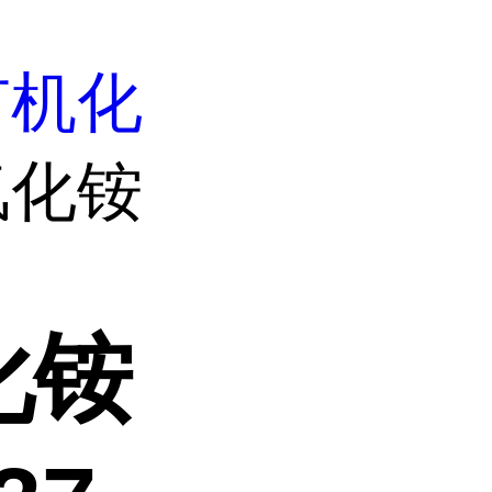
有机化
氯化铵
化铵