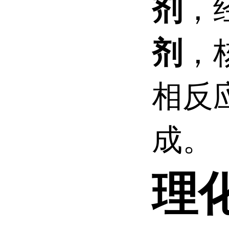
，
剂
，
剂
相反
成。
理