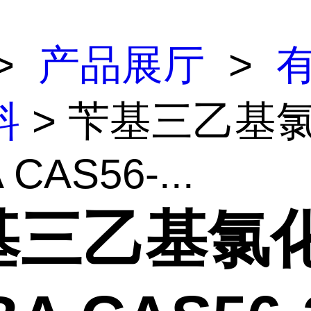
>
产品展厅
>
料
> 苄基三乙基
 CAS56-...
基三乙基氯