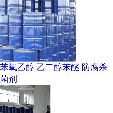
苯氧乙醇 乙二醇苯醚 防腐杀
菌剂