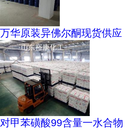
万华原装异佛尔酮现货供应
对甲苯磺酸99含量一水合物