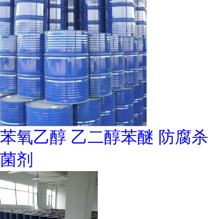
苯氧乙醇 乙二醇苯醚 防腐杀
菌剂