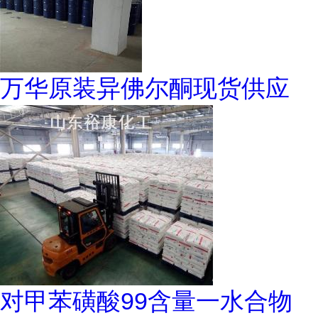
万华原装异佛尔酮现货供应
对甲苯磺酸99含量一水合物