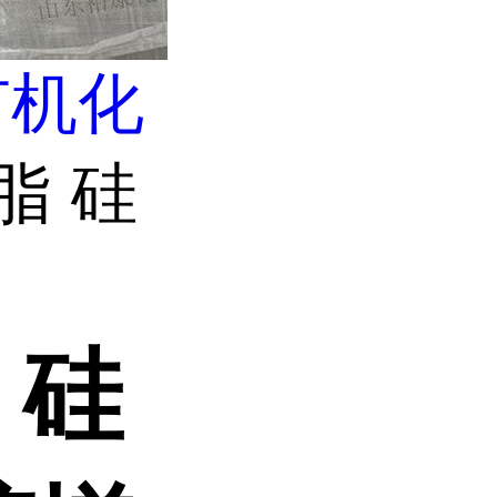
有机化
脂 硅
 硅