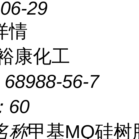
-06-29
详情
裕康化工
：
68988-56-7
：
60
名称
甲基MQ硅树