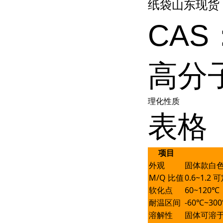
纸袋山东现货
CAS
高分
理化性质
表格
项目
外观
固体款白
M/Q 比值
0.6~1.2
软化点
60~120
耐温区间
-60℃~3
溶解性
固体可溶