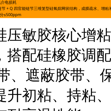
低介电损耗
链节 + Q 四官能链节三维笼型硅氧烷网状结构，成膜疏水、增粘
分≤500ppm
硅压敏胶核心增
，搭配硅橡胶调
 胶带、遮蔽胶带、
提升初粘、持粘