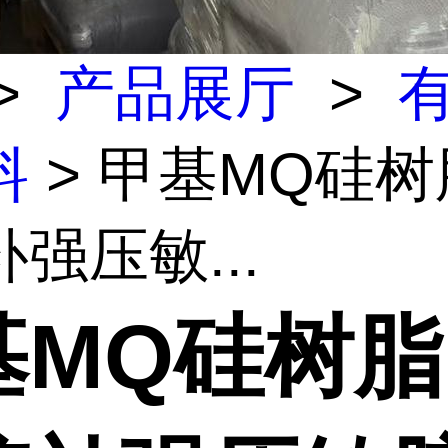
>
产品展厅
>
料
> 甲基MQ硅树
强压敏...
基MQ硅树脂