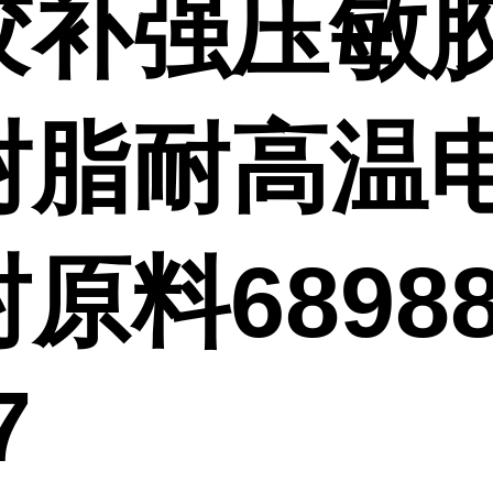
胶补强压敏
树脂耐高温
原料68988
7