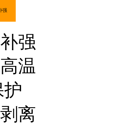
补强
粘补强
配高温
保护
、剥离