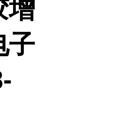
胶增
电子
-