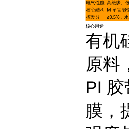
电气性能
高绝缘、
核心结构
M 单官能
挥发分
≤0.5%，水
核心用途
有机
原料
PI
膜，