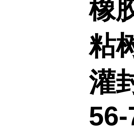
橡
粘
灌封
56-