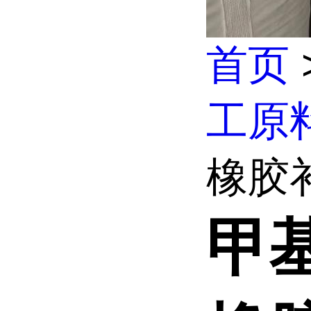
首页
工原
橡胶补
甲