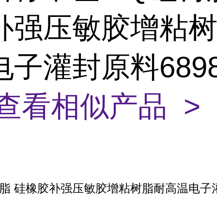
补强压敏胶增粘
子灌封原料6898
查看相似产品 >
树脂 硅橡胶补强压敏胶增粘树脂耐高温电子灌封