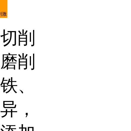
刺激
，切削
、磨削
铸铁、
优异，