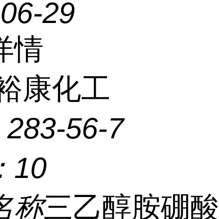
-06-29
详情
裕康化工
：
283-56-7
：
10
名称
三乙醇胺硼