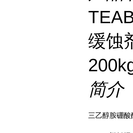
TE
缓蚀剂
200k
简介
三乙醇胺硼酸酯