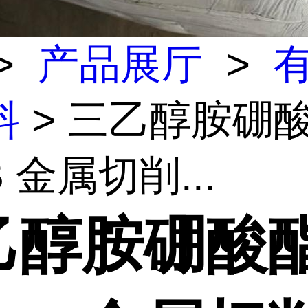
>
产品展厅
>
料
> 三乙醇胺硼
B 金属切削...
乙醇胺硼酸