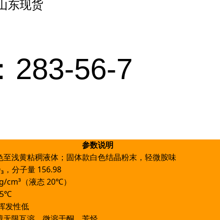
桶山东现货
283-56-7
参数说明
色至浅黄粘稠液体；固体款白色结晶粉末，轻微胺味
O₃，分子量 156.98
13g/cm³（液态 20℃）
55℃
，挥发性低
醇无限互溶，微溶于酮、芳烃