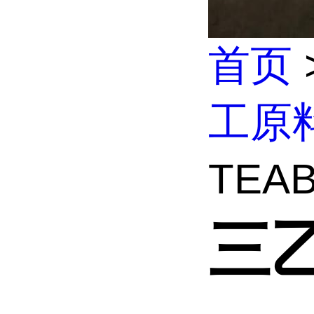
首页
工原
TEA
三