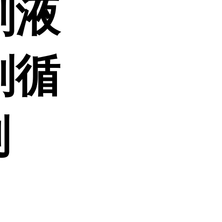
削液
剂循
剂