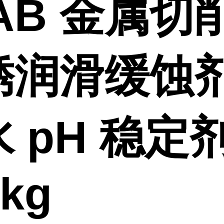
AB 金属切
锈润滑缓蚀
 pH 稳定
0kg