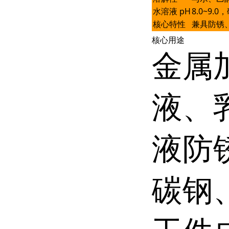
水溶液 pH
8.0~9
核心特性
兼具防锈
核心用途
金属
液、
液防
碳钢