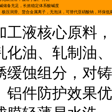
.0，碱储备充足，长效稳定体系酸碱度
、极压润滑、螯合金属离子，无泡沫，可替代亚硝酸钠，环保低
加工液核心原料
乳化油、轧制油
锈缓蚀组分，对
、铝件防护效果