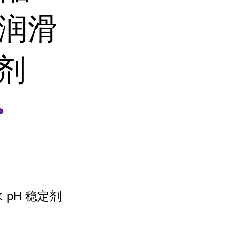
锈润滑
定剂
>
pH 稳定剂