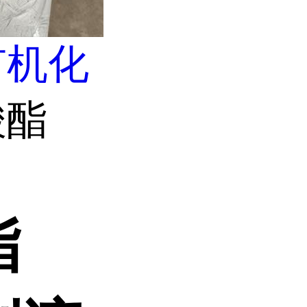
有机化
酸酯
酯