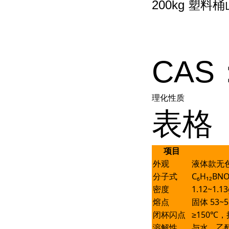
200kg 塑料
CAS：
理化性质
表格
项目
外观
液体款无
分子式
C₆H₁₂BN
密度
1.12~1.
熔点
固体 53~
闭杯闪点
≥150℃
溶解性
与水、乙