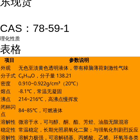
东现货
CAS：78-59-1
理化性质
表格
项目
参数说明
外观
无色至淡黄色透明液体，带有樟脑薄荷刺激性气味
分子式
C₉H₁₄O，分子量 138.21
密度
0.910~0.922g/cm³（20℃）
熔点
-8.1℃，常温无凝固
沸点
214~216℃，高沸点慢挥发
闭杯闪
84~85℃，可燃液体
点
溶解性
微溶于水，可与醇、酮、酯、芳烃、油脂无限混溶
稳定性
常温稳定，长期光照易氧化二聚；与强氧化剂剧烈反应
溶解性
溶解力极强，可溶解硝基、丙烯酸、乙烯、环氧等各类