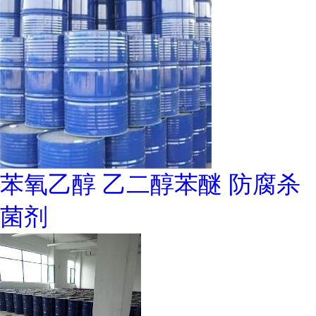
苯氧乙醇 乙二醇苯醚 防腐杀
菌剂