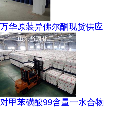
万华原装异佛尔酮现货供应
对甲苯磺酸99含量一水合物