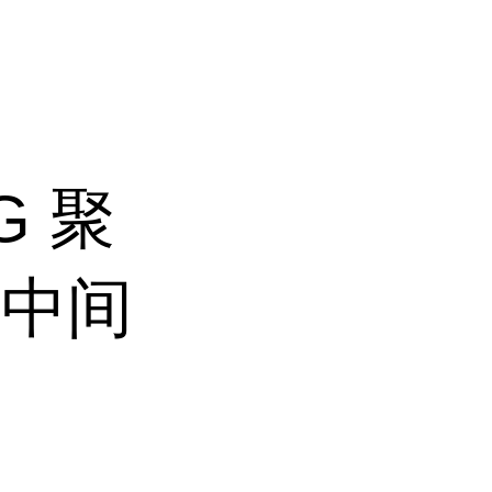
G 聚
塑中间