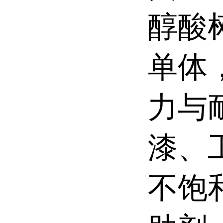
醇酸
单体
力与
漆、
不饱