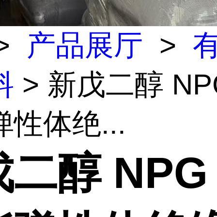
>
产品展厅
>
料
> 新戊二醇 NP
性体绝...
二醇 NPG