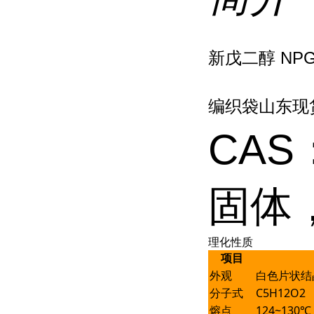
新戊二醇 NP
编织袋山东现
CAS
固体
理化性质
项目
外观
白色片状结
分子式
C5H12O2
熔点
124~130℃