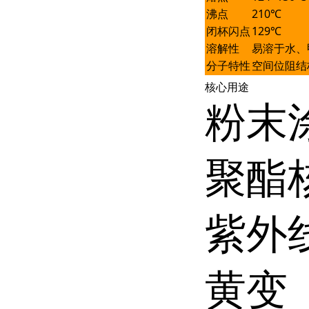
沸点
210℃
闭杯闪点
129℃
溶解性
易溶于水、
分子特性
空间位阻结
核心用途
粉末
聚酯
紫外
黄变