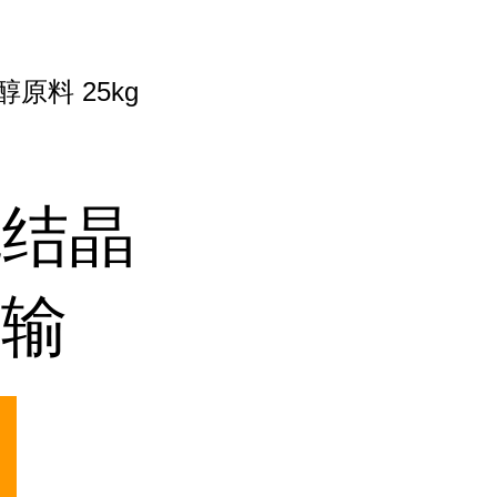
原料 25kg
色结晶
运输