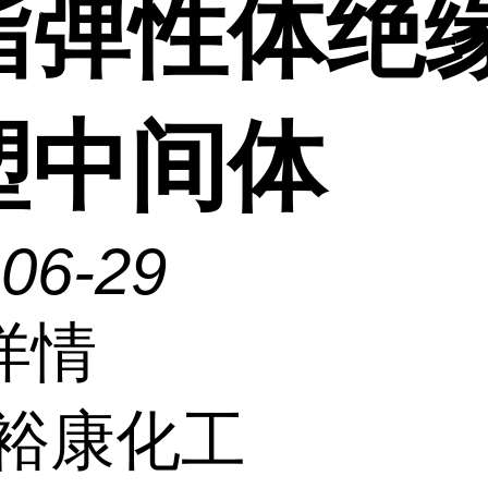
酯弹性体绝
塑中间体
-06-29
详情
裕康化工