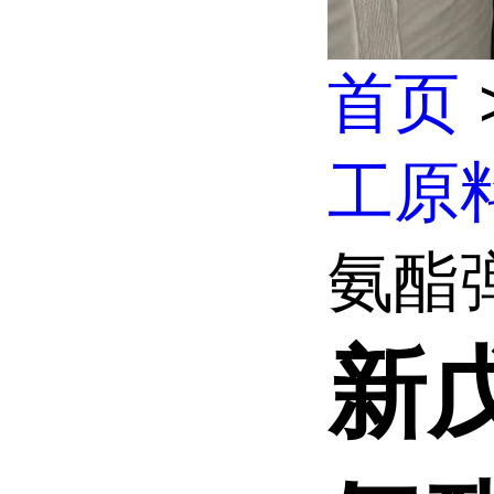
首页
工原
氨酯弹
新戊