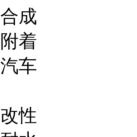
脂合成
、附着
于汽车
脂改性