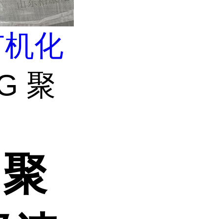
有机化
G 聚
 聚