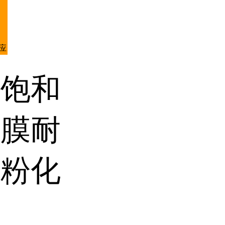
应
漆饱和
漆膜耐
易粉化