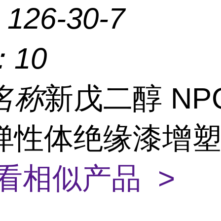
：
126-30-7
：
10
名称
新戊二醇 NP
弹性体绝缘漆增
看相似产品 >