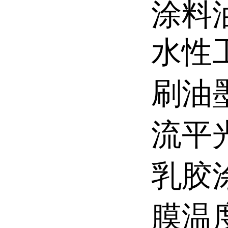
涂料
水性
刷油
流平
乳胶
膜温