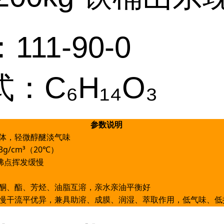
111-90-0
：C₆H₁₄O₃
参数说明
体，轻微醇醚淡气味
993g/cm³（20℃）
高沸点挥发缓慢
酮、酯、芳烃、油脂互溶，亲水亲油平衡好
慢干流平优异，兼具助溶、成膜、润湿、萃取作用，低气味、低