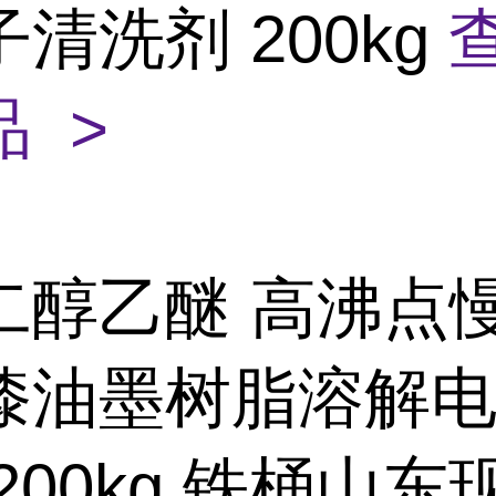
清洗剂 200kg
 >
二醇乙醚 高沸点
漆油墨树脂溶解
200kg 铁桶山东