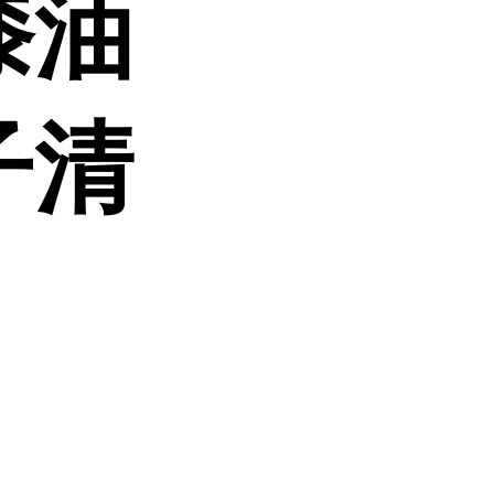
漆油
子清