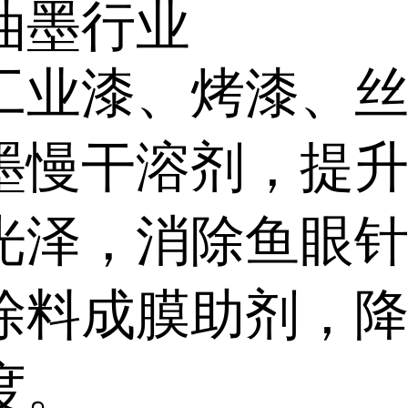
油墨行业
工业漆、烤漆、
墨慢干溶剂，提
光泽，消除鱼眼
涂料成膜助剂，
度。