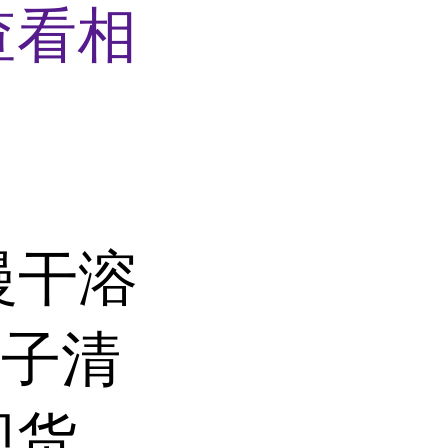
查看相
慢干溶
电子清
现货