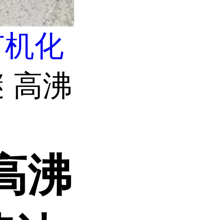
有机化
 高沸
高沸