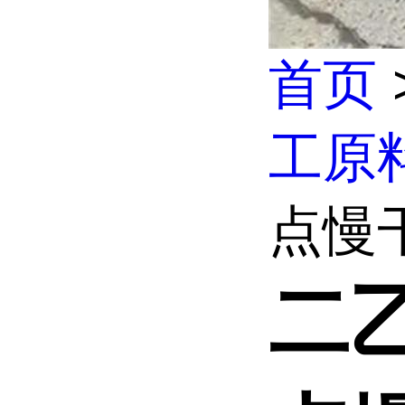
首页
工原
点慢干
二