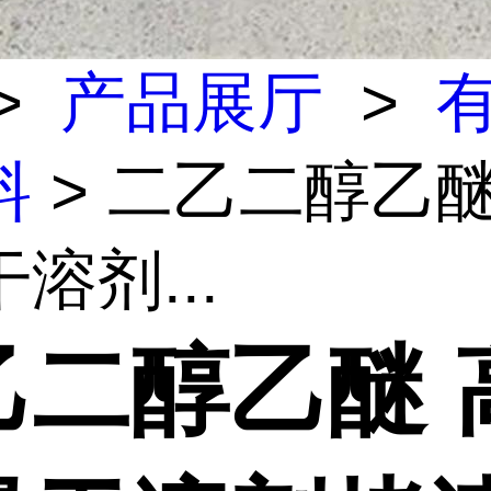
>
产品展厅
>
料
> 二乙二醇乙醚
溶剂...
乙二醇乙醚 