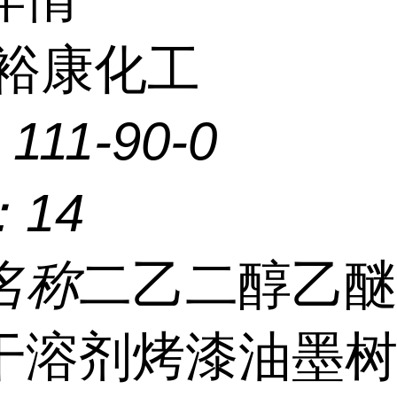
裕康化工
：
111-90-0
：
14
名称
二乙二醇乙醚
干溶剂烤漆油墨