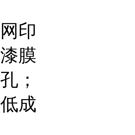
丝网印
升漆膜
针孔；
降低成