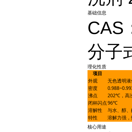
基础信息
CAS：
分子式
理化性质
项目
外观
无色透明液
密度
0.988~0.
沸点
202℃，
闭杯闪点
96℃
溶解性
与水、醇、
特性
溶解力强，
核心用途