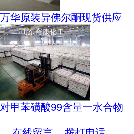
万华原装异佛尔酮现货供应
对甲苯磺酸99含量一水合物
在线留言
拨打电话