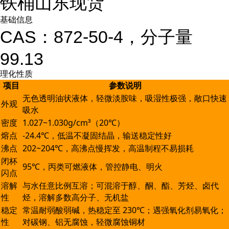
铁桶山东现货
基础信息
CAS：872-50-4，分子量
99.13
理化性质
项目
参数说明
无色透明油状液体，轻微淡胺味，吸湿性极强，敞口快速
外观
吸水
密度
1.027~1.030g/cm³（20℃）
熔点
-24.4℃，低温不凝固结晶，输送稳定性好
沸点
202~204℃，高沸点慢挥发，高温制程不易损耗
闭杯
95℃，丙类可燃液体，管控静电、明火
闪点
溶解
与水任意比例互溶；可混溶于醇、酮、酯、芳烃、卤代
性
烃，溶解多数高分子、无机盐
稳定
常温耐弱酸弱碱，热稳定至 230℃；遇强氧化剂易氧化；
性
对碳钢、铝无腐蚀，轻微腐蚀铜材