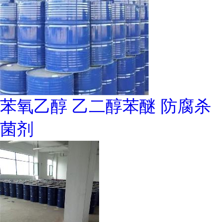
苯氧乙醇 乙二醇苯醚 防腐杀
菌剂