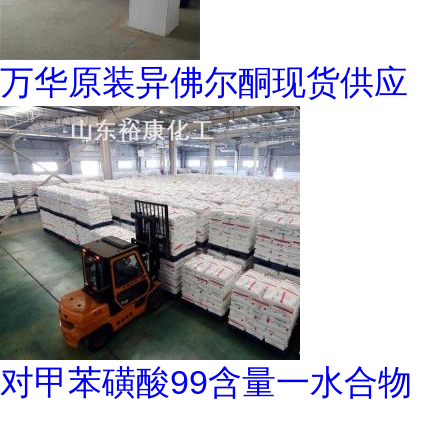
万华原装异佛尔酮现货供应
对甲苯磺酸99含量一水合物