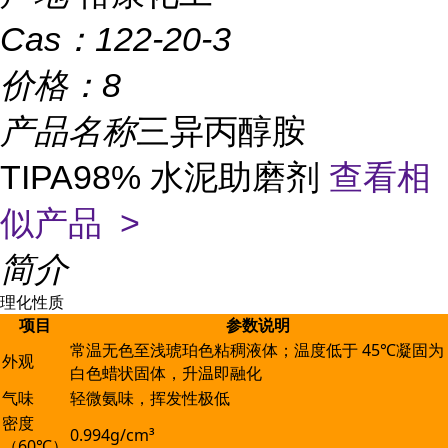
Cas：
122-20-3
价格：
8
产品名称
三异丙醇胺
TIPA98% 水泥助磨剂
查看相
似产品 >
简介
理化性质
项目
参数说明
常温无色至浅琥珀色粘稠液体；温度低于 45℃凝固为
外观
白色蜡状固体，升温即融化
气味
轻微氨味，挥发性极低
密度
0.994g/cm³
（60℃）