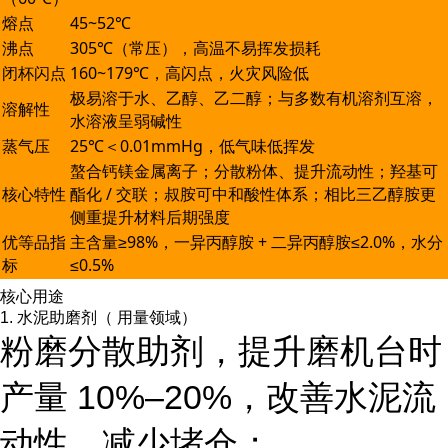
熔点
45~52℃
沸点
305℃（常压），高温不易挥发损耗
闭杯闪点
160~179℃，高闪点，火灾风险低
极易溶于水、乙醇、乙二醇；与多数有机溶剂互溶，
溶解性
水溶液呈弱碱性
蒸气压
25℃＜0.01mmHg，低气味低挥发
螯合钙镁金属离子；分散粉体、提升流动性；羟基可
核心特性
酯化 / 交联；叔胺可中和酸性体系；相比三乙醇胺更
侧重提升材料后期强度
优等品指
主含量≥98%，一异丙醇胺 + 二异丙醇胺≤2.0%，水分
标
≤0.5%
核心用途
1. 水泥助磨剂（ 用量领域）
粉磨分散助剂，提升磨机台时
产量 10%–20%，改善水泥流
动性，减少堵仓；