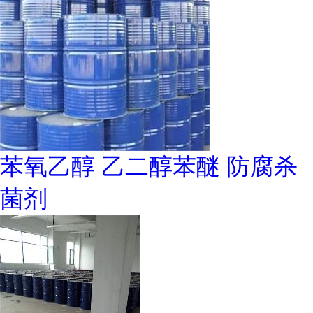
苯氧乙醇 乙二醇苯醚 防腐杀
菌剂