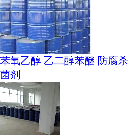
苯氧乙醇 乙二醇苯醚 防腐杀
菌剂