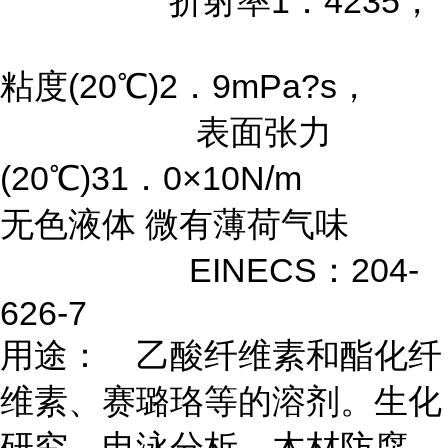
折射率1．4235，
粘度(20℃)2．9mPa?s，
表面张力
(20℃)31．0×10N/m
无色液体 微有薄荷气味
EINECS：204-
626-7
用途： 乙酸纤维素和酯化纤
维素、赛璐珞等的溶剂。生化
研究。电泳分析。木材防腐