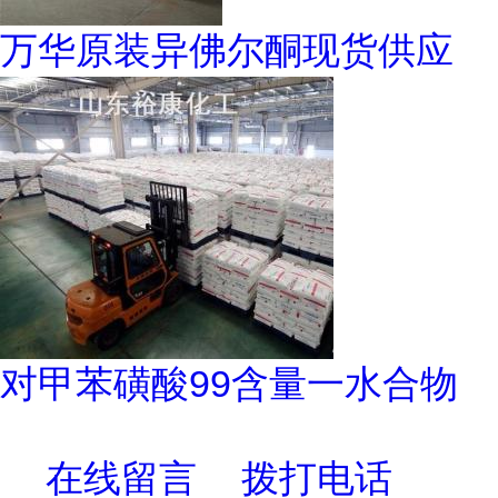
万华原装异佛尔酮现货供应
对甲苯磺酸99含量一水合物
在线留言
拨打电话