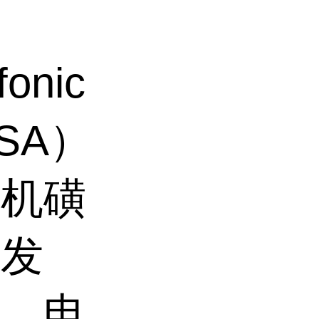
onic
MSA）
有机磺
挥发
成、电