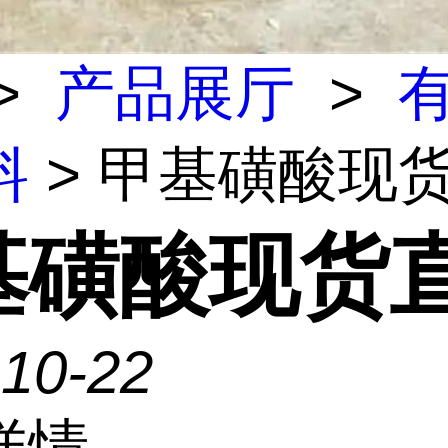
>
产品展厅
>
料
> 甲基磺酸现
基磺酸现货
-10-22
详情