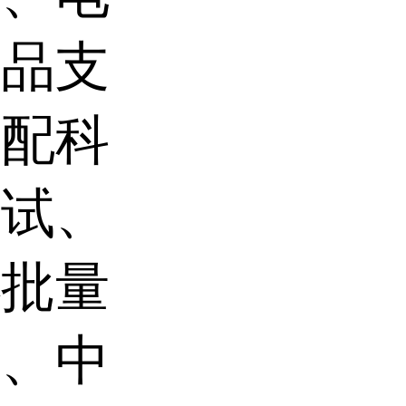
产品支
匹配科
测试、
小批量
证、中