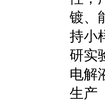
镀、
持小
研实
电解
生产