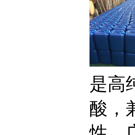
是高
酸，
性，