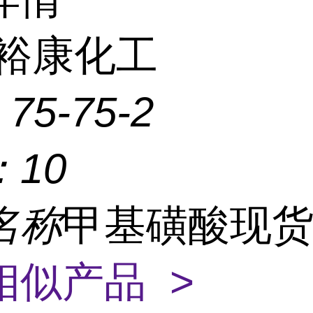
裕康化工
：
75-75-2
：
10
名称
甲基磺酸现
相似产品 >