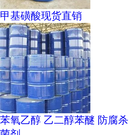
甲基磺酸现货直销
苯氧乙醇 乙二醇苯醚 防腐杀
菌剂