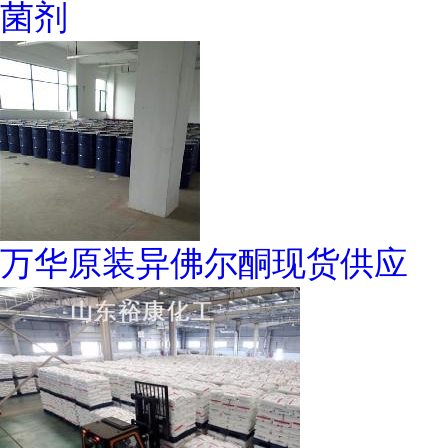
菌剂
万华原装异佛尔酮现货供应