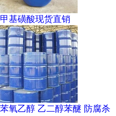
甲基磺酸现货直销
苯氧乙醇 乙二醇苯醚 防腐杀