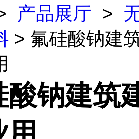
>
产品展厅
>
料
> 氟硅酸钠建
用
硅酸钠建筑
业用