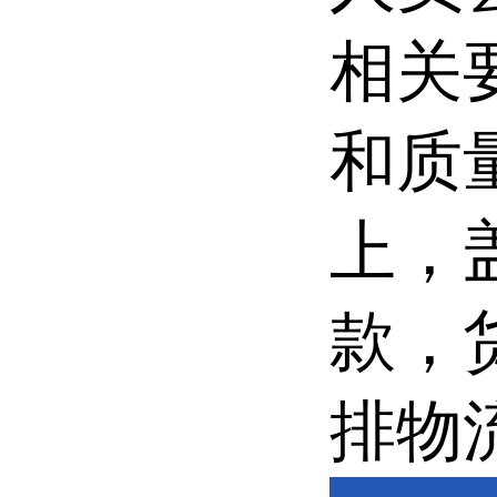
相关
和质
上，
款，
排物