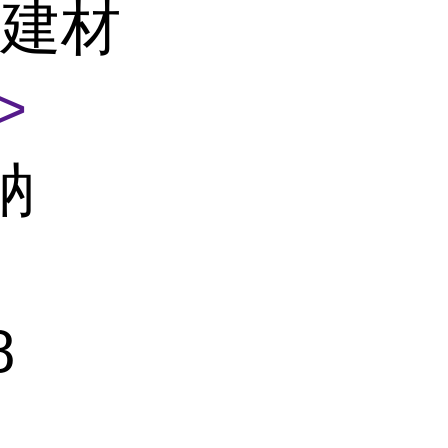
筑建材
>
钠
8