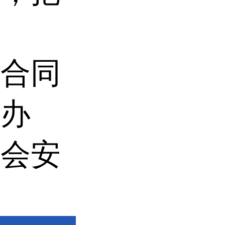
到合同
公办
们会安