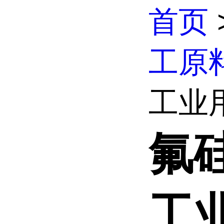
首页
工原
工业
氟
工