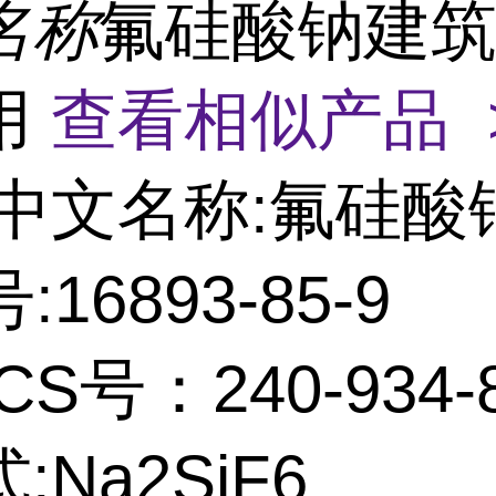
名称
氟硅酸钠建
用
查看相似产品 
中文名称:氟硅酸
:16893-85-9
CS号：240-934-
:Na2SiF6