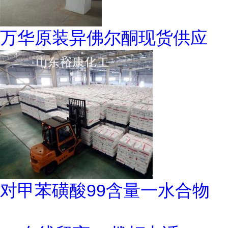
万华原装异佛尔酮现货供应
对甲苯磺酸99含量一水合物