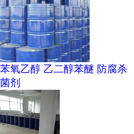
苯氧乙醇 乙二醇苯醚 防腐杀
菌剂