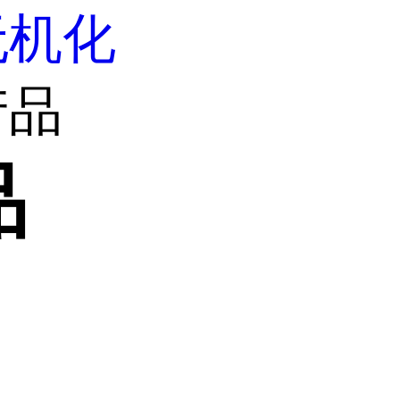
无机化
产品
品