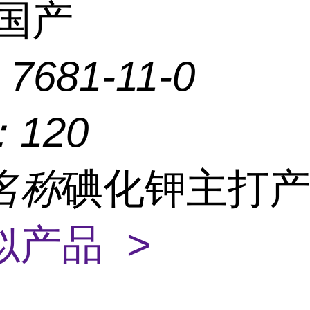
国产
：
7681-11-0
：
120
名称
碘化钾主打
似产品 >