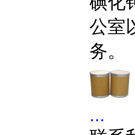
碘化
公室
务。
...