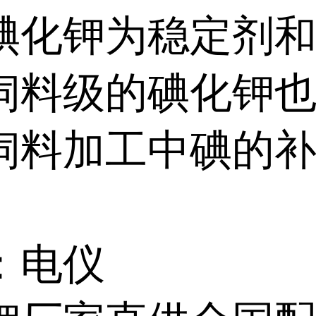
钾为稳定剂和
饲料级的碘化钾
饲料加工中碘的
：电仪