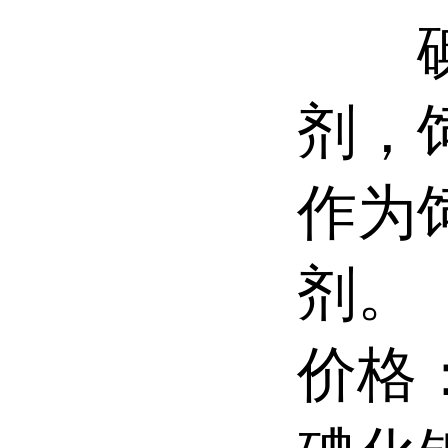
碘化
剂，
作为
剂。
价格