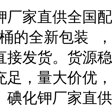
钾厂家直供全国
g/桶的全新包装 
直接发货。货源
充足，量大价优
。碘化钾厂家直