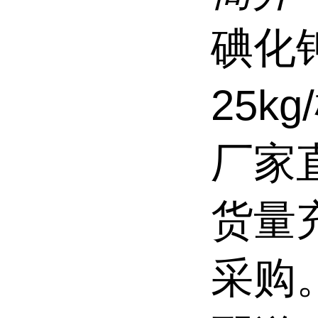
碘化
25k
厂家
货量
采购