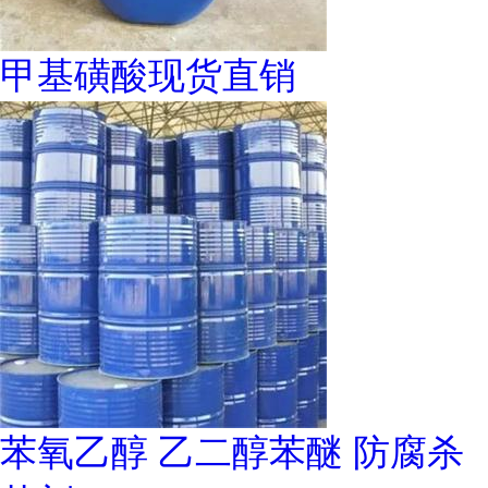
甲基磺酸现货直销
苯氧乙醇 乙二醇苯醚 防腐杀