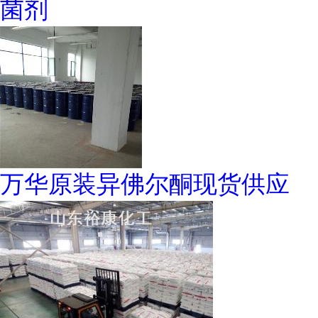
菌剂
万华原装异佛尔酮现货供应